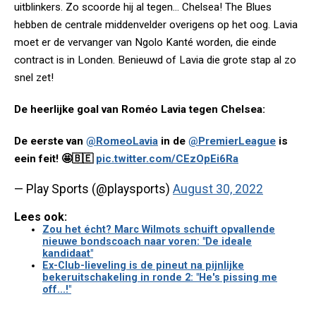
uitblinkers. Zo scoorde hij al tegen... Chelsea! The Blues
hebben de centrale middenvelder overigens op het oog. Lavia
moet er de vervanger van Ngolo Kanté worden, die einde
contract is in Londen. Benieuwd of Lavia die grote stap al zo
snel zet!
De heerlijke goal van Roméo Lavia tegen Chelsea:
De eerste van
@RomeoLavia
in de
@PremierLeague
is
eein feit! 🤩🇧🇪
pic.twitter.com/CEzOpEi6Ra
— Play Sports (@playsports)
August 30, 2022
Lees ook:
Zou het écht? Marc Wilmots schuift opvallende
nieuwe bondscoach naar voren: "De ideale
kandidaat"
Ex-Club-lieveling is de pineut na pijnlijke
bekeruitschakeling in ronde 2: "He's pissing me
off...!"