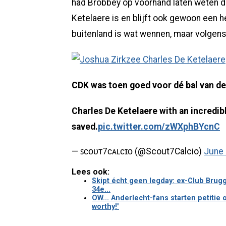
had Brobbey op voorhand laten weten da
Ketelaere is en blijft ook gewoon een h
buitenland is wat wennen, maar volgens
CDK was toen goed voor dé bal van d
Charles De Ketelaere with an incredibl
saved.
pic.twitter.com/zWXphBYcnC
— ꜱᴄᴏᴜᴛ7ᴄᴀʟᴄɪᴏ (@Scout7Calcio)
June 
Lees ook:
Skipt écht geen legday: ex-Club Brug
34e...
OW... Anderlecht-fans starten petitie
worthy!"