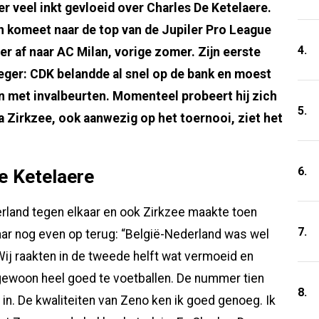
er veel inkt gevloeid over Charles De Ketelaere.
en komeet naar de top van de Jupiler Pro League
4.
er af naar AC Milan, vorige zomer. Zijn eerste
ger: CDK belandde al snel op de bank en moest
len met invalbeurten. Momenteel probeert hij zich
5.
a Zirkzee, ook aanwezig op het toernooi, ziet het
6.
e Ketelaere
rland tegen elkaar en ook Zirkzee maakte toen
7.
ar nog even op terug: “België-Nederland was wel
Wij raakten in de tweede helft wat vermoeid en
ewoon heel goed te voetballen. De nummer tien
8.
 in. De kwaliteiten van Zeno ken ik goed genoeg. Ik