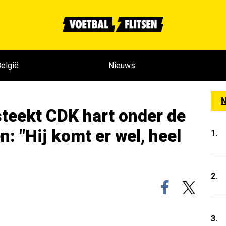
elgië
Nieuws
N
teekt CDK hart onder de
: "Hij komt er wel, heel
1.
2.
3.