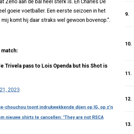
t Zeno aan de bal heel sterk is. En Charles De
eel goeie voetballer. Een eerste seizoen in het
9.
 mij komt hij daar straks wel gewoon bovenop.”.
10.
e match:
e Trivela pass to Lois Openda but his Shot is
11.
21, 2023
12.
ge-chouchou toont indrukwekkende dijen op IG, op z'n
 om nieuwe shirts te cancellen: "They are not RSCA
13.