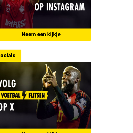
Neem een kijkje
ocials