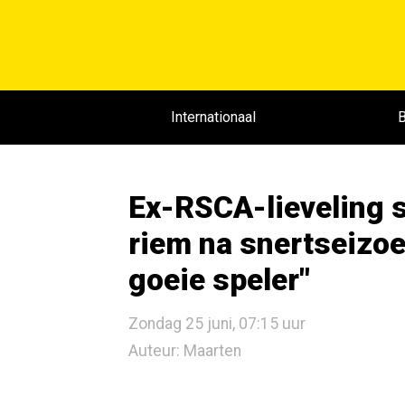
Internationaal
B
Ex-RSCA-lieveling s
riem na snertseizoen
goeie speler"
Zondag 25 juni, 07:15 uur
Auteur: Maarten