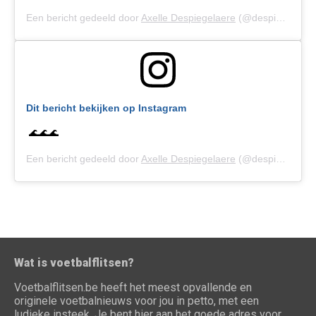
Een bericht gedeeld door
Axelle Despiegelaere
(@despiegelaereaxelle) op
Dit bericht bekijken op Instagram
🌊🌊🌊
Een bericht gedeeld door
Axelle Despiegelaere
(@despiegelaereaxelle) op
Wat is voetbalflitsen?
Voetbalflitsen.be heeft het meest opvallende en
originele voetbalnieuws voor jou in petto, met een
ludieke insteek. Je bent hier aan het goede adres voor