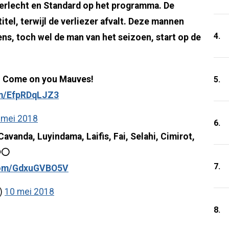
erlecht en Standard op het programma. De
tel, terwijl de verliezer afvalt. Deze mannen
4.
ns, toch wel de man van het seizoen, start op de
 💪 Come on you Mauves!
5.
om/EfpRDqLJZ3
 mei 2018
6.
Cavanda, Luyindama, Laifis, Fai, Selahi, Cimirot,
🔴⚪
7.
.com/GdxuGVBO5V
L)
10 mei 2018
8.