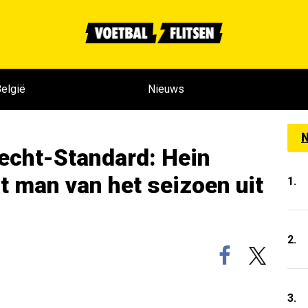
elgië
Nieuws
N
echt-Standard: Hein
 man van het seizoen uit
1.
2.
3.