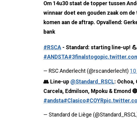
Om 14u30 staat de topper tussen And
winnaar doet een gouden zaak om de ti
komen aan de aftrap. Opvallend: Gerke
bank
#RSCA
- Standard: starting line-up!
#ANDSTA
#3finalstogo
pic.twitter.c
— RSC Anderlecht (@rscanderlecht)
10
👥 Line-up
@Standard_RSCL
: Ochoa, 
Carcela, Edmilson, Mpoku & Emond 
#andsta
#Clasico
#COYR
pic.twitter
— Standard de Liège (@Standard_RSC