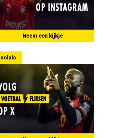
Neem een kijkje
ocials