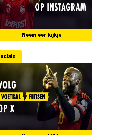
Neem een kijkje
ocials