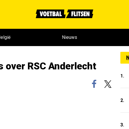
elgië
Nieuws
N
ws over RSC Anderlecht
1.
2.
3.