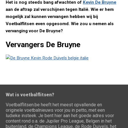
Het is nog steeds bang afwachten of
Kevin De Bruyne
aan de aftrap zal verschijnen tegen Italië. Wie er hem
mogelijk zal kunnen vervangen hebben wij bij
Voetbalflitsen even opgesomd. Wie zou u nemen als
vervanging voor De Bruyne?
Vervangers De Bruyne
Wat is voetbalflitsen?
Voetbalflitsen.be heeft het meest opvallende en
originele voetbalnieuws voor jou in petto, met een
ludieke insteek. Je bent hier aan het goede adres voor
content rond o.a. de Jupiler Pro League, Belgen in het
buitenland, de Champions League, de Rode Duivels, het