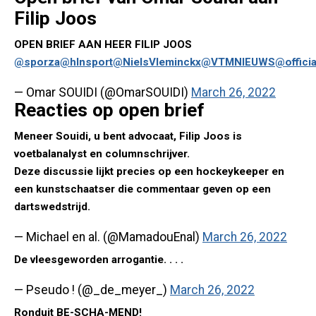
Filip Joos
OPEN BRIEF AAN HEER FILIP JOOS
@sporza
@hlnsport
@NielsVleminckx
@VTMNIEUWS
@officia
— Omar SOUIDI (@OmarSOUIDI)
March 26, 2022
Reacties op open brief
Meneer Souidi, u bent advocaat, Filip Joos is
voetbalanalyst en columnschrijver.
Deze discussie lijkt precies op een hockeykeeper en
een kunstschaatser die commentaar geven op een
dartswedstrijd.
— Michael en al. (@MamadouEnal)
March 26, 2022
De vleesgeworden arrogantie. . . .
— Pseudo ! (@_de_meyer_)
March 26, 2022
Ronduit BE-SCHA-MEND!