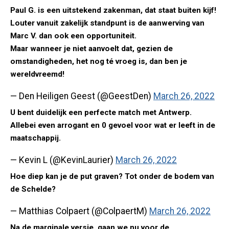
Paul G. is een uitstekend zakenman, dat staat buiten kijf!
Louter vanuit zakelijk standpunt is de aanwerving van
Marc V. dan ook een opportuniteit.
Maar wanneer je niet aanvoelt dat, gezien de
omstandigheden, het nog té vroeg is, dan ben je
wereldvreemd!
— Den Heiligen Geest (@GeestDen)
March 26, 2022
U bent duidelijk een perfecte match met Antwerp.
Allebei even arrogant en 0 gevoel voor wat er leeft in de
maatschappij.
— Kevin L (@KevinLaurier)
March 26, 2022
Hoe diep kan je de put graven? Tot onder de bodem van
de Schelde?
— Matthias Colpaert (@ColpaertM)
March 26, 2022
Na de marginale versie, gaan we nu voor de