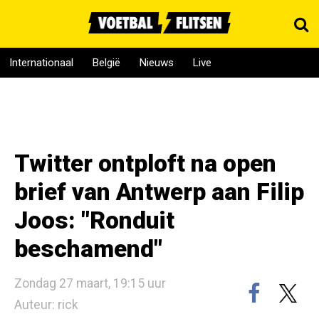
Internationaal
België
Nieuws
Live
Twitter ontploft na open
brief van Antwerp aan Filip
Joos: "Ronduit
beschamend"
Zondag 27 maart, 19:15 uur
Auteur: rick