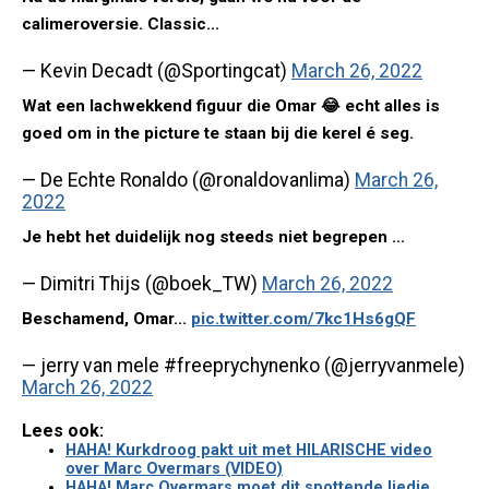
calimeroversie. Classic...
— Kevin Decadt (@Sportingcat)
March 26, 2022
Wat een lachwekkend figuur die Omar 😂 echt alles is
goed om in the picture te staan bij die kerel é seg.
— De Echte Ronaldo (@ronaldovanlima)
March 26,
2022
Je hebt het duidelijk nog steeds niet begrepen ...
— Dimitri Thijs (@boek_TW)
March 26, 2022
Beschamend, Omar...
pic.twitter.com/7kc1Hs6gQF
— jerry van mele #freeprychynenko (@jerryvanmele)
March 26, 2022
Lees ook:
HAHA! Kurkdroog pakt uit met HILARISCHE video
over Marc Overmars (VIDEO)
HAHA! Marc Overmars moet dit spottende liedje