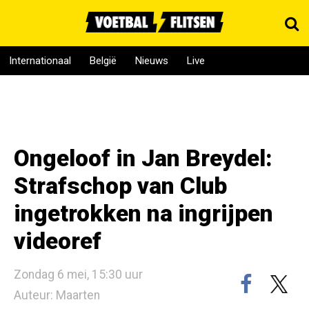
Internationaal
België
Nieuws
Live
Ongeloof in Jan Breydel:
Strafschop van Club
ingetrokken na ingrijpen
videoref
Zondag 6 mei, 15:30 uur
Auteur: Maarten