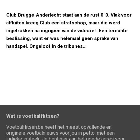
Club Brugge-Anderlecht staat aan de rust 0-0. Vlak voor
affluiten kreeg Club een strafschop, maar die werd
ingetrokken na ingrijpen van de videoref. Een terechte
beslissing, want er was helemaal geen sprake van
handspel. Ongeloof in de tribunes...
Wat is voetbalflitsen?
Voetbalflitsen.be heeft het meest opvallende en
originele voetbalnieuws voor jou in petto, met een
ludieke insteek. Je bent hier aan het goede adres voor