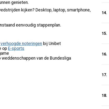
unnen genieten.
 wedstrijden kijken? Desktop, laptop, smartphone,
14.
venstaand eenvoudig stappenplan.
15.
n
verhoogde noteringen
bij Unibet
le op
E-sports
game
16.
 weddenschappen van de Bundesliga
17.
18.