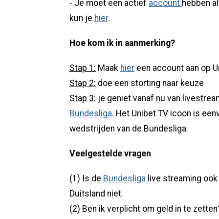
- Je moet een actief
account
hebben al
kun je
hier
.
Hoe kom ik in aanmerking?
Stap 1:
Maak
hier
een account aan op Un
Stap 2:
doe een storting naar keuze
Stap 3:
je geniet vanaf nu van livestrea
Bundesliga
. Het Unibet TV icoon is eenv
wedstrijden van de Bundesliga.
Veelgestelde vragen
(1) Is de
Bundesliga
live streaming ook
Duitsland niet.
(2) Ben ik verplicht om geld in te zett