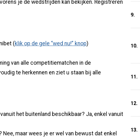
vorens je de wedstrijden kan bekijken. Registreren
9.
ibet (
klik op de gele “wed nu!” knop
)
10.
ming van alle competitiematchen in de
oudig te herkennen en ziet u staan bij alle
11.
12.
 vanuit het buitenland beschikbaar? Ja, enkel vanuit
13.
en? Nee, maar wees je er wel van bewust dat enkel