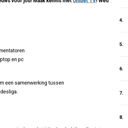
uws voor jou! Maak kennis met
Unibet TV
! Wed
4.
5.
mmentatoren
aptop en pc
6.
om een samenwerking tussen
desliga.
7.
8.