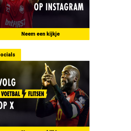
Neem een kijkje
ocials