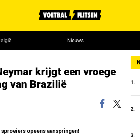
elgië
Nieuws
N
 Neymar krijgt een vroege
g van Brazilië
1.
2.
e sproeiers opeens aanspringen!
3.