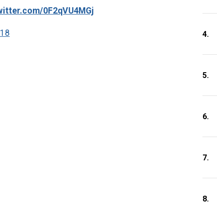
twitter.com/0F2qVU4MGj
018
4.
5.
6.
7.
8.