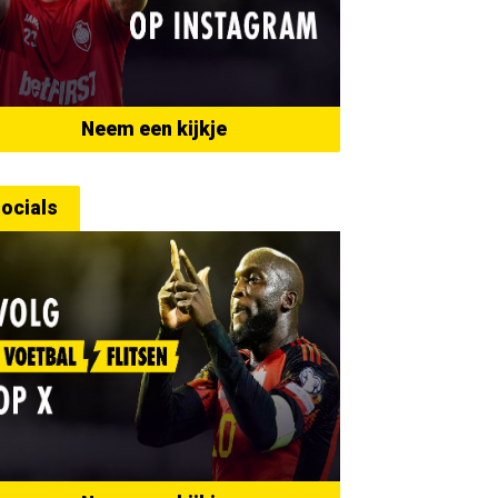
Neem een kijkje
ocials