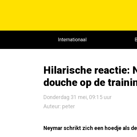
Internationaal
B
Hilarische reactie:
douche op de trainin
Donderdag 31 mei, 09:15 uur
Auteur: peter
Neymar schrikt zich een hoedje als d