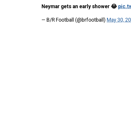
Neymar gets an early shower 😂
pic.
— B/R Football (@brfootball)
May 30, 2