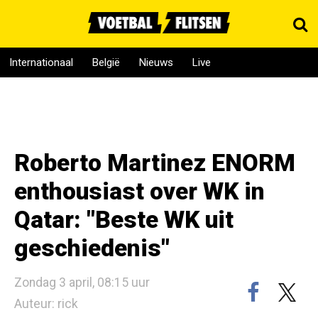
Internationaal
België
Nieuws
Live
Roberto Martinez ENORM
enthousiast over WK in
Qatar: "Beste WK uit
geschiedenis"
Zondag 3 april, 08:15 uur
Auteur: rick