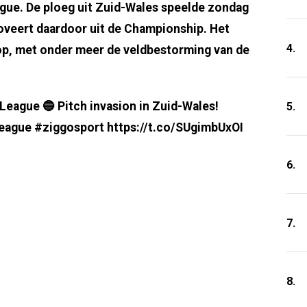
eague. De ploeg uit Zuid-Wales speelde zondag
oveert daardoor uit de Championship. Het
4.
op, met onder meer de veldbestorming van de
 League 🔵 Pitch invasion in Zuid-Wales!
5.
gue #ziggosport https://t.co/SUgimbUxOI
6.
7.
8.