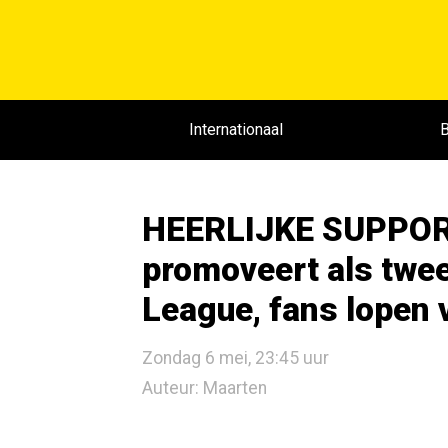
Internationaal
B
HEERLIJKE SUPPOR
promoveert als twe
League, fans lopen 
Zondag 6 mei, 23:45 uur
Auteur: Maarten