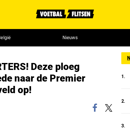
elgië
Nieuws
N
TERS! Deze ploeg
ede naar de Premier
1.
veld op!
2.
3.