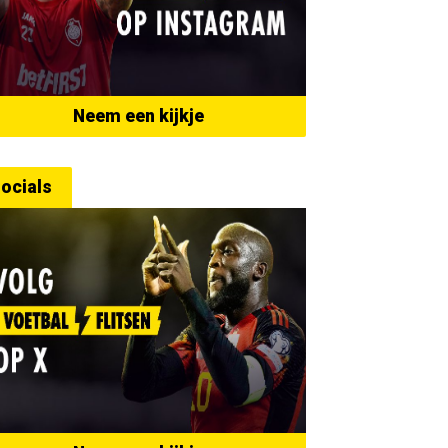
Neem een kijkje
ocials