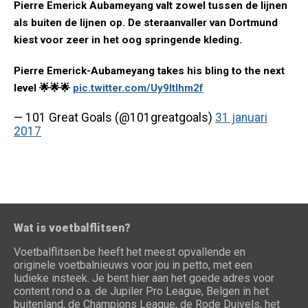
Pierre Emerick Aubameyang valt zowel tussen de lijnen
als buiten de lijnen op. De steraanvaller van Dortmund
kiest voor zeer in het oog springende kleding.
Pierre Emerick-Aubameyang takes his bling to the next
level 🌟🌟🌟
pic.twitter.com/Uy9Itlhm2f
— 101 Great Goals (@101greatgoals)
31 januari
2017
Wat is voetbalflitsen?
Voetbalflitsen.be heeft het meest opvallende en
originele voetbalnieuws voor jou in petto, met een
ludieke insteek. Je bent hier aan het goede adres voor
content rond o.a. de Jupiler Pro League, Belgen in het
buitenland, de Champions League, de Rode Duivels, het