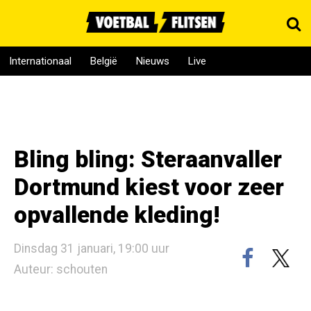
Internationaal
België
Nieuws
Live
Bling bling: Steraanvaller
Dortmund kiest voor zeer
opvallende kleding!
Dinsdag 31 januari, 19:00 uur
Auteur: schouten