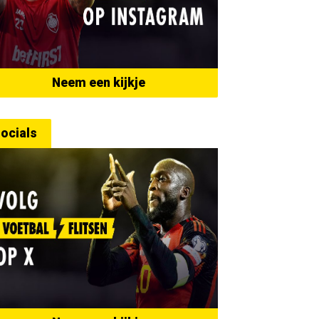
Neem een kijkje
ocials