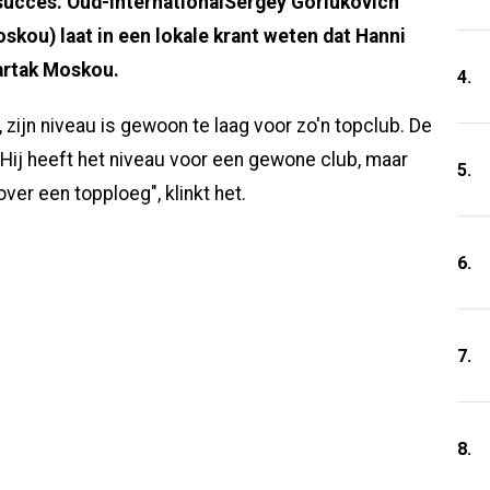
 succes. Oud-internationalSergey Gorlukovich
kou) laat in een lokale krant weten dat Hanni
partak Moskou.
4.
zijn niveau is gewoon te laag voor zo'n topclub. De
 Hij heeft het niveau voor een gewone club, maar
5.
ver een topploeg", klinkt het.
6.
7.
8.