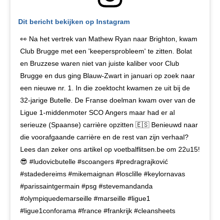
Dit bericht bekijken op Instagram
👀 Na het vertrek van Mathew Ryan naar Brighton, kwam
Club Brugge met een 'keepersprobleem' te zitten. Bolat
en Bruzzese waren niet van juiste kaliber voor Club
Brugge en dus ging Blauw-Zwart in januari op zoek naar
een nieuwe nr. 1. In die zoektocht kwamen ze uit bij de
32-jarige Butelle. De Franse doelman kwam over van de
Ligue 1-middenmoter SCO Angers maar had er al
serieuze (Spaanse) carrière opzitten 🇪🇸 Benieuwd naar
die voorafgaande carrière en de rest van zijn verhaal?
Lees dan zeker ons artikel op voetbalflitsen.be om 22u15!
😎 #ludovicbutelle #scoangers #predragrajković
#stadedereims #mikemaignan #losclille #keylornavas
#parissaintgermain #psg #stevemandanda
#olympiquedemarseille #marseille #ligue1
#ligue1conforama #france #frankrijk #cleansheets