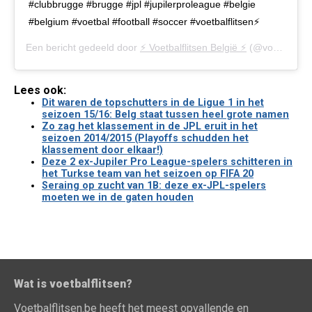
#clubbrugge #brugge #jpl #jupilerproleague #belgie
#belgium #voetbal #football #soccer #voetbalflitsen⚡️
Een bericht gedeeld door
⚡️ Voetbalflitsen België ⚡️
(@voetbalflitsen.be) op
Lees ook:
Dit waren de topschutters in de Ligue 1 in het
seizoen 15/16: Belg staat tussen heel grote namen
Zo zag het klassement in de JPL eruit in het
seizoen 2014/2015 (Playoffs schudden het
klassement door elkaar!)
Deze 2 ex-Jupiler Pro League-spelers schitteren in
het Turkse team van het seizoen op FIFA 20
Seraing op zucht van 1B: deze ex-JPL-spelers
moeten we in de gaten houden
Wat is voetbalflitsen?
Voetbalflitsen.be heeft het meest opvallende en