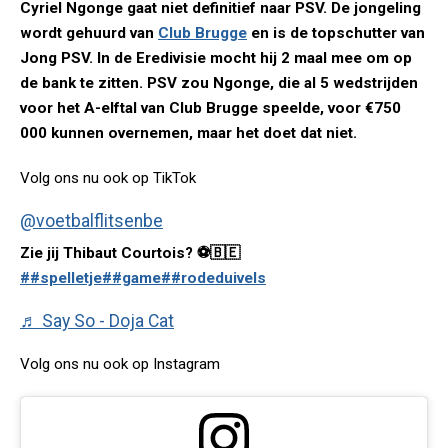
Cyriel Ngonge gaat niet definitief naar PSV. De jongeling
wordt gehuurd van
Club Brugge
en is de topschutter van
Jong PSV. In de Eredivisie mocht hij 2 maal mee om op
de bank te zitten. PSV zou Ngonge, die al 5 wedstrijden
voor het A-elftal van Club Brugge speelde, voor €750
000 kunnen overnemen, maar het doet dat niet.
Volg ons nu ook op TikTok
@voetbalflitsenbe
Zie jij Thibaut Courtois? ⚽️🇧🇪
##spelletje
##game
##rodeduivels
♬ Say So - Doja Cat
Volg ons nu ook op Instagram