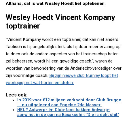
Althans, dat is wat Wesley Hoedt liet optekenen.
Wesley Hoedt Vincent Kompany
toptrainer
"Vincent Kompany wordt een toptrainer, dat kan niet anders.
Tactisch is hij ongelooflijk sterk, als hij door meer ervaring op
te doen ook de andere aspecten van het trainerschap beter
zal beheersen, wordt hij een geweldige coach.", waren de
woorden van bewondering van de Anderlecht-verdediger over
zijn voormalige coach.
Bij zijn nieuwe club Burnley loopt het
voorlopig met wat horten en stoten.
Lees ook:
In 2019 voor €12 miljoen verkocht door Club Brugge
... nu uitgeleend aan Engelse 2de klasser!
HEU? Antwerp- én Club-fans hakken Antwerp-
aanwinst in de pan na Basaksehir: "Die is écht shit"