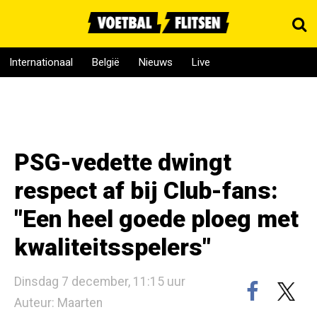
Internationaal
België
Nieuws
Live
PSG-vedette dwingt
respect af bij Club-fans:
"Een heel goede ploeg met
kwaliteitsspelers"
Dinsdag 7 december, 11:15 uur
Auteur: Maarten