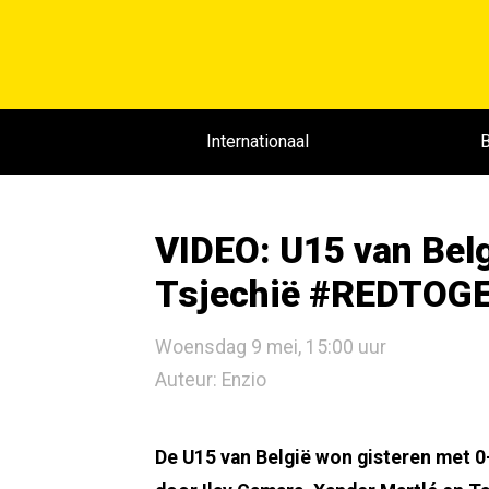
Internationaal
B
VIDEO: U15 van Belg
Tsjechië #REDTOG
Woensdag 9 mei, 15:00 uur
Auteur: Enzio
De U15 van België won gisteren met 