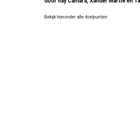
door Ilay Camara, Xander Martlé en Ta
Bekijk hieronder alle doelpunten: