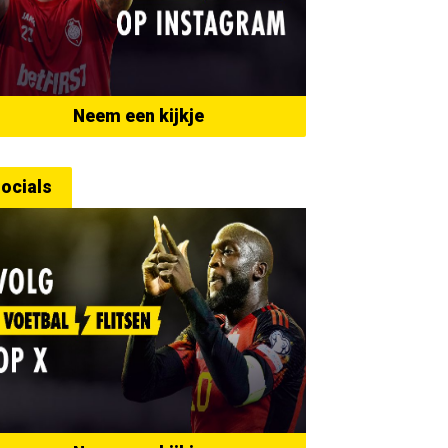
Neem een kijkje
ocials