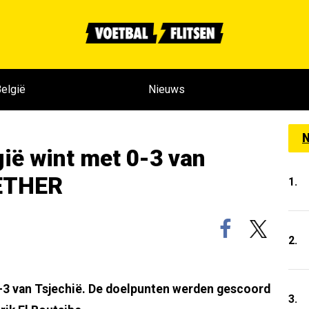
elgië
Nieuws
N
ië wint met 0-3 van
ETHER
1.
2.
0-3 van Tsjechië. De doelpunten werden gescoord
3.