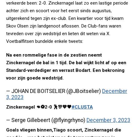
verkeerde been: 2-0. Zinckernagel laat zo een lastige periode
achter zich en scoort voor het eerst sinds augustus,
uitgerekend tegen zijn ex-club. Een kwartier voor tijd kwam
Skov Olsen zijn landgenoot aflossen. De Club-fans waren
tevreden over zijn wedstrijd en lieten dit weten via X.
Voetbalflitsen bundelde enkele tweets:
Na een rommelige fase in de zestien neemt
Zinckernagel de bal in 1 tijd. De bal wijkt licht af op een
Standard-verdediger en verrast Bodart. Een bekroning
voor zijn goede wedstrijd.
— JOHAN DE BOITSELIER (@JBoitselier)
December
3, 2023
Zinckernagel 👊⚽2-0 🕺🎊💙🖤
#CLUSTA
— Serge Gillebeert (@flyingrhyno)
December 3, 2023
Goals vliegen binnen,Tiago scoort, Zinckernagel die