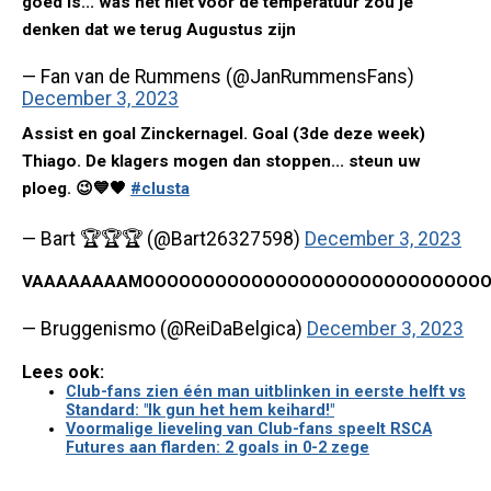
goed is... was het niet voor de temperatuur zou je
denken dat we terug Augustus zijn
— Fan van de Rummens (@JanRummensFans)
December 3, 2023
Assist en goal Zinckernagel. Goal (3de deze week)
Thiago. De klagers mogen dan stoppen... steun uw
ploeg. 😉💙🖤
#clusta
— Bart 🏆🏆🏆 (@Bart26327598)
December 3, 2023
VAAAAAAAAMOOOOOOOOOOOOOOOOOOOOOOOOOOOO
— Bruggenismo (@ReiDaBelgica)
December 3, 2023
Lees ook:
Club-fans zien één man uitblinken in eerste helft vs
Standard: "Ik gun het hem keihard!"
Voormalige lieveling van Club-fans speelt RSCA
Futures aan flarden: 2 goals in 0-2 zege