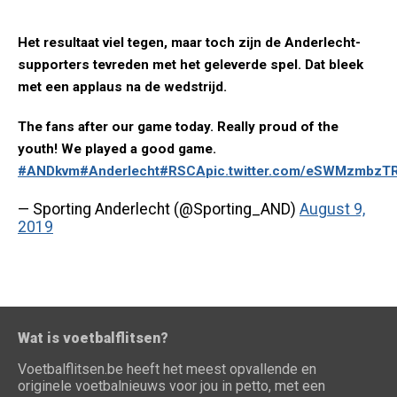
Het resultaat viel tegen, maar toch zijn de Anderlecht-
supporters tevreden met het geleverde spel. Dat bleek
met een applaus na de wedstrijd.
The fans after our game today. Really proud of the
youth! We played a good game.
#ANDkvm
#Anderlecht
#RSCA
pic.twitter.com/eSWMzmbzT
— Sporting Anderlecht (@Sporting_AND)
August 9,
2019
Wat is voetbalflitsen?
Voetbalflitsen.be heeft het meest opvallende en
originele voetbalnieuws voor jou in petto, met een