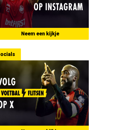
Neem een kijkje
ocials