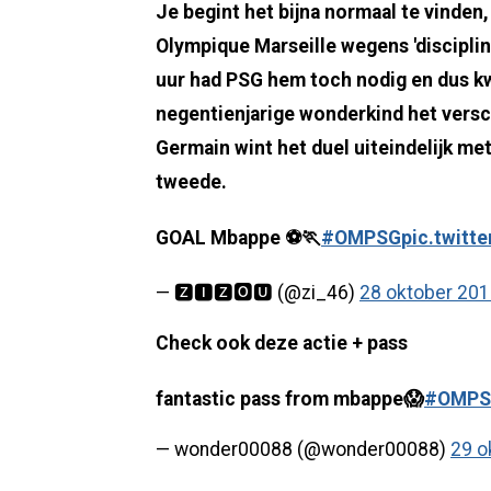
Je begint het bijna normaal te vinden
Olympique Marseille wegens 'disciplin
uur had PSG hem toch nodig en dus kwa
negentienjarige wonderkind het verschi
Germain wint het duel uiteindelijk met
tweede.
GOAL Mbappe ⚽🏃
#OMPSG
pic.twitt
— 🆉🅸🆉🅾🆄 (@zi_46)
28 oktober 20
Check ook deze actie + pass
fantastic pass from mbappe😱
#OMPS
— wonder00088 (@wonder00088)
29 o