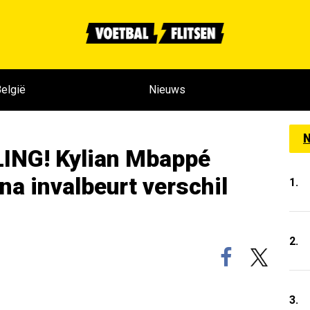
elgië
Nieuws
N
NG! Kylian Mbappé
na invalbeurt verschil
1.
2.
3.