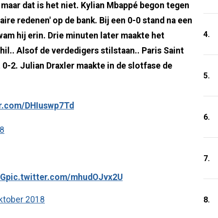
, maar dat is het niet. Kylian Mbappé begon tegen
aire redenen' op de bank. Bij een 0-0 stand na een
4.
m hij erin. Drie minuten later maakte het
l.. Alsof de verdedigers stilstaan.. Paris Saint
 0-2. Julian Draxler maakte in de slotfase de
5.
er.com/DHIuswp7Td
6.
18
7.
G
pic.twitter.com/mhudOJvx2U
ktober 2018
8.