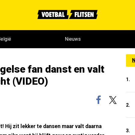
elgië
Nieuws
N
else fan danst en valt
cht (VIDEO)
1.
2.
! Hij zit lekker te dansen maar valt daarna
3.