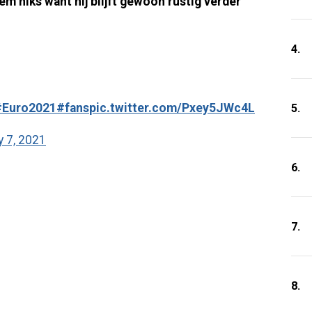
em niks want hij blijft gewoon rustig verder
4.
#Euro2021
#fans
pic.twitter.com/Pxey5JWc4L
5.
y 7, 2021
6.
7.
8.