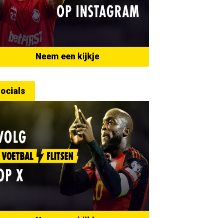
Neem een kijkje
ocials