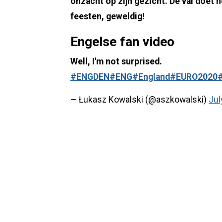
onzacht op zijn gezicht. De val doet h
feesten, geweldig!
Engelse fan video
Well, I'm not surprised.
#ENGDEN
#ENG
#England
#EURO2020
— Łukasz Kowalski (@aszkowalski)
Jul