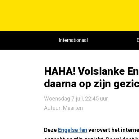
Internationaal
B
HAHA! Volslanke Eng
daarna op zijn gezi
Woensdag 7 juli, 22:45 uur
Auteur: Maarten
Deze
Engelse fan
verovert het internet