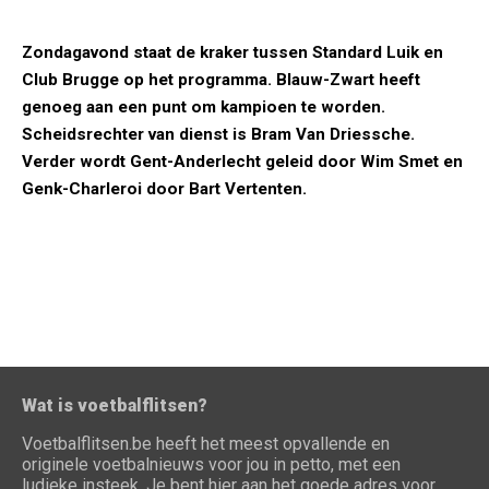
Zondagavond staat de kraker tussen Standard Luik en
Club Brugge op het programma. Blauw-Zwart heeft
genoeg aan een punt om kampioen te worden.
Scheidsrechter van dienst is Bram Van Driessche.
Verder wordt Gent-Anderlecht geleid door Wim Smet en
Genk-Charleroi door Bart Vertenten.
Wat is voetbalflitsen?
Voetbalflitsen.be heeft het meest opvallende en
originele voetbalnieuws voor jou in petto, met een
ludieke insteek. Je bent hier aan het goede adres voor