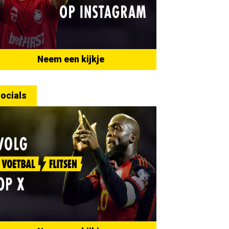
Neem een kijkje
ocials