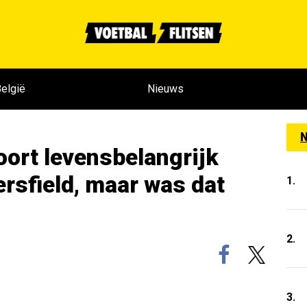
elgië
Nieuws
N
ort levensbelangrijk
rsfield, maar was dat
1.
2.
3.