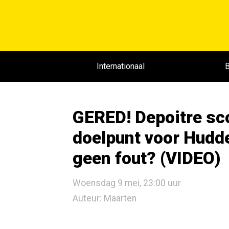
Internationaal
B
GERED! Depoitre sco
doelpunt voor Hudde
geen fout? (VIDEO)
Woensdag 9 mei, 23:00 uur
Auteur: Maarten