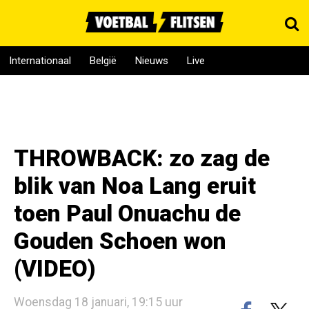
Internationaal
België
Nieuws
Live
THROWBACK: zo zag de
blik van Noa Lang eruit
toen Paul Onuachu de
Gouden Schoen won
(VIDEO)
Woensdag 18 januari, 19:15 uur