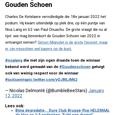
Gouden Schoen
Charles De Ketelaere vervolledigde die 18e januari 2022 het
podium. Hij kwam uiteindelijk op plek drie, op één puntje van
Noa Lang en 62 van Paul Onuachu. De grote vraagt die nu al
rijst: wie mag binnenkort de Gouden Schoen van 2022 in
ontvangst nemen?
Simon Mignolet is de grote favoriet, maar
er zijn misschien wel kapers op de kust.
#noalang
die met zijn ogen draaide toen de winnaar
bekend werd gemaakt van de
#Goudenschoen
getuigt
ook van weinig respect voor de winnaar
#justsaying
pic.twitter.com/vQJ8tLiM62
— Nicolas Delmonté (@BumbleBeeStars)
January
12, 2022
Lees ook:
Bijna degradatie... Dure Club Brugge-flop HELEMAAL
de klos na 1-5 nederlaag: "Echt een drama!"