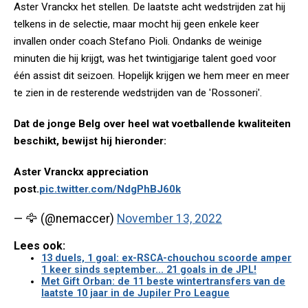
Aster Vranckx het stellen. De laatste acht wedstrijden zat hij
telkens in de selectie, maar mocht hij geen enkele keer
invallen onder coach Stefano Pioli. Ondanks de weinige
minuten die hij krijgt, was het twintigjarige talent goed voor
één assist dit seizoen. Hopelijk krijgen we hem meer en meer
te zien in de resterende wedstrijden van de 'Rossoneri'.
Dat de jonge Belg over heel wat voetballende kwaliteiten
beschikt, bewijst hij hieronder:
Aster Vranckx appreciation
post.
pic.twitter.com/NdgPhBJ60k
— 🦅 (@nemaccer)
November 13, 2022
Lees ook:
13 duels, 1 goal: ex-RSCA-chouchou scoorde amper
1 keer sinds september... 21 goals in de JPL!
Met Gift Orban: de 11 beste wintertransfers van de
laatste 10 jaar in de Jupiler Pro League