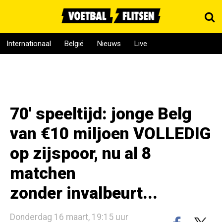
Internationaal
België
Nieuws
Live
70' speeltijd: jonge Belg
van €10 miljoen VOLLEDIG
op zijspoor, nu al 8
matchen
zonder invalbeurt...
Donderdag 16 maart, 19:15 uur