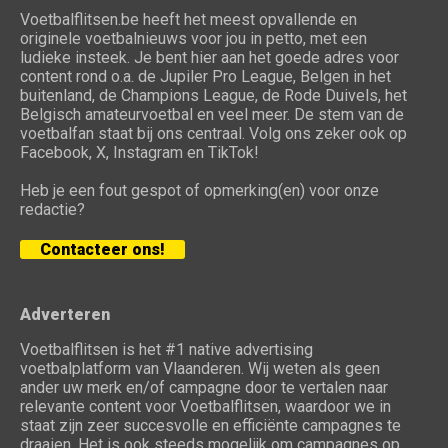
Voetbalflitsen.be heeft het meest opvallende en
originele voetbalnieuws voor jou in petto, met een
ludieke insteek. Je bent hier aan het goede adres voor
content rond o.a. de Jupiler Pro League, Belgen in het
buitenland, de Champions League, de Rode Duivels, het
Belgisch amateurvoetbal en veel meer. De stem van de
voetbalfan staat bij ons centraal. Volg ons zeker ook op
Facebook, X, Instagram en TikTok!
Heb je een fout gespot of opmerking(en) voor onze
redactie?
Contacteer ons!
Adverteren
Voetbalflitsen is het #1 native advertising
voetbalplatform van Vlaanderen. Wij weten als geen
ander uw merk en/of campagne door te vertalen naar
relevante content voor Voetbalflitsen, waardoor we in
staat zijn zeer succesvolle en efficiënte campagnes te
draaien. Het is ook steeds mogelijk om campagnes op