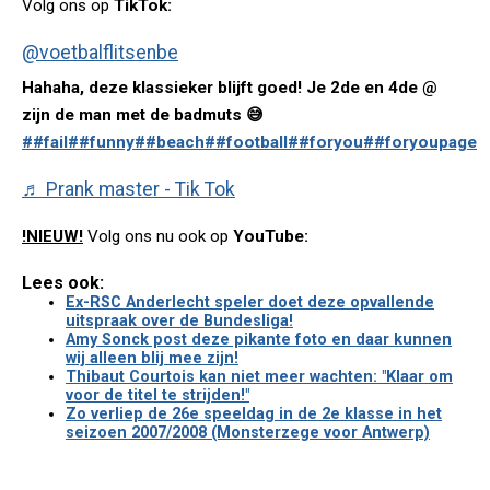
Volg ons op
TikTok:
@voetbalflitsenbe
Hahaha, deze klassieker blijft goed! Je 2de en 4de @
zijn de man met de badmuts 😅
##fail
##funny
##beach
##football
##foryou
##foryoupage
♬ Prank master - Tik Tok
!NIEUW!
Volg ons nu ook op
YouTube:
Lees ook:
Ex-RSC Anderlecht speler doet deze opvallende
uitspraak over de Bundesliga!
Amy Sonck post deze pikante foto en daar kunnen
wij alleen blij mee zijn!
Thibaut Courtois kan niet meer wachten: "Klaar om
voor de titel te strijden!"
Zo verliep de 26e speeldag in de 2e klasse in het
seizoen 2007/2008 (Monsterzege voor Antwerp)