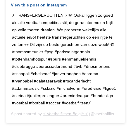
View this post on Instagram
⚡ TRANSFERGERUCHTEN ⚡ 💸 Ookal liggen zo goed
als alle voetbalcompetities stil, de geruchtenmolen blijft
op volle toeren draaien. We proberen wekelijks alle
actuele en/of heetste transfergeruchten op een rijtje te
zetten 👀 Dit zijn de beste geruchten van deze week! ⚽
#thomasmeunier #psg #parissaintgermain
#tottenhamhotspur #spurs #emmanueldennis
#clubbrugge #borussiadortmund #bvb #driesmertens
#ssnapoli #chelseacf #janvertonghen #asroma
#ryanbabel #galatasaraysk #rscanderlecht
#adammarusic #sslazio #michelvorm #eredivisie #ligue1
#seriea #jupilerproleague #premierleague #bundesliga
#voetbal #football #soccer #voetbalflitsen⚡️
A post shared by
⚡️ Voetbalflitsen België ⚡️
(@voetbalflitsen.be) on