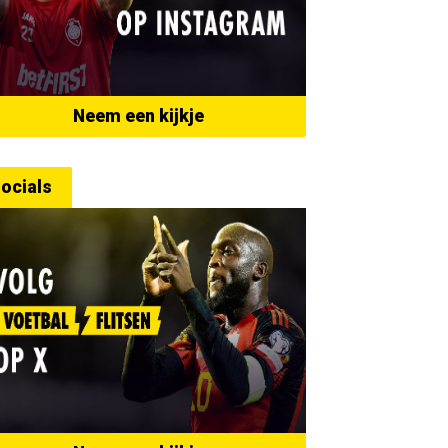
Neem een kijkje
ocials