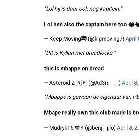
"Lol hij is daar ook nog kapitein."
Lol he’s also the captain here too 😂
— Keep Moving🚎 (@kipmoving7)
April
"Dit is Kylian met dreadlocks."
this is mbappe on dread
— Asteroid Z 🇦🇷 (@Ad3m___)
April 8
"Mbappé is gewoon de eigenaar van PSG
Mbape really own this club made is br
— Mudryk15 💙⚡️ (@benji_jilo)
April 8, 