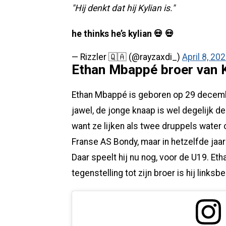
"Hij denkt dat hij Kylian is."
he thinks he’s kylian 💀 💀
— Rizzler 🇶🇦 (@rayzaxdi_)
April 8, 20
Ethan Mbappé broer van 
Ethan Mbappé is geboren op 29 decemb
jawel, de jonge knaap is wel degelijk d
want ze lijken als twee druppels water o
Franse AS Bondy, maar in hetzelfde jaar 
Daar speelt hij nu nog, voor de U19. Et
tegenstelling tot zijn broer is hij linksbe