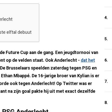
4.
rlecht
te elftal debuut
5.
e Future Cup aan de gang. Een jeugdtornooi van
6.
ent op de velden staat. Ook Anderlecht -
dat het
j. De Brusselaars speelden zaterdag tegen PSG en
Ethan Mbappé. De 16-jarige broer van Kylian is er
7.
oorde ook tegen Anderlecht! Op Twitter was er
nt na zijn goal pakte hij uit met exact dezelfde
8.
 PSG Anderlecht