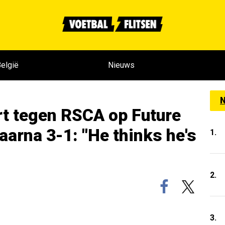
elgië
Nieuws
N
t tegen RSCA op Future
aarna 3-1: "He thinks he's
1.
2.
3.