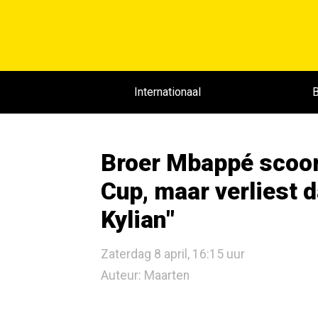
Internationaal
B
Broer Mbappé scoor
Cup, maar verliest d
Kylian"
Zaterdag 8 april, 16:15 uur
Auteur: Maarten