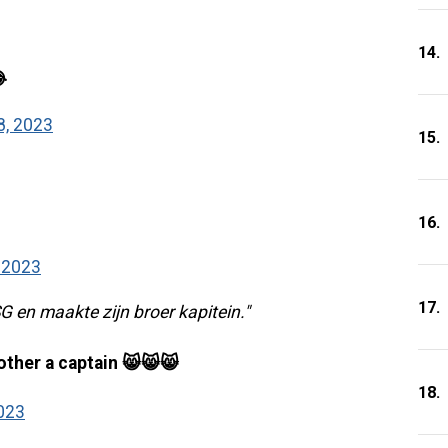
14.

 8, 2023
15.
16.
, 2023
17.
 en maakte zijn broer kapitein."
other a captain 😸😸😸
18.
2023