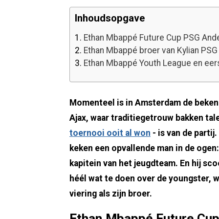
Inhoudsopgave
1.
Ethan Mbappé Future Cup PSG Ande
2.
Ethan Mbappé broer van Kylian PSG
3.
Ethan Mbappé Youth League en eers
Momenteel is in Amsterdam de bekend
Ajax, waar traditiegetrouw bakken tal
toernooi ooit al won
- is van de parti
keken een opvallende man in de ogen: 
kapitein van het jeugdteam. En hij sc
héél wat te doen over de youngster, wa
viering als zijn broer.
Ethan Mbappé Future Cup