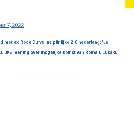
er 7, 2022
met ex-Rode Duivel na pijnlijke 2-0 nederlaag: "Je
ELIJKE mening over mogelijke komst van Romelu Lukaku