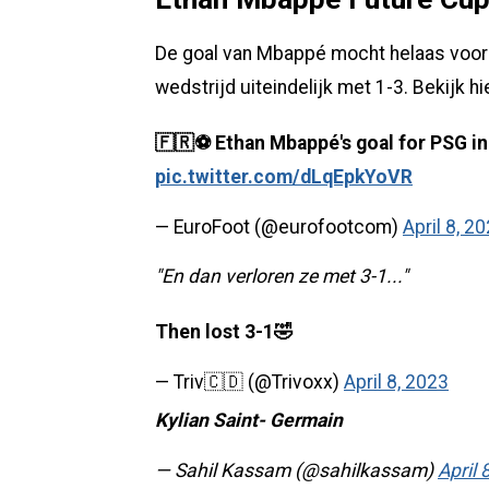
De goal van Mbappé mocht helaas voor 
wedstrijd uiteindelijk met 1-3. Bekijk h
🇫🇷⚽️ Ethan Mbappé's goal for PSG in
pic.twitter.com/dLqEpkYoVR
— EuroFoot (@eurofootcom)
April 8, 2
"En dan verloren ze met 3-1..."
Then lost 3-1🤣
— Triv🇨🇩 (@Trivoxx)
April 8, 2023
Kylian Saint- Germain
— Sahil Kassam (@sahilkassam)
April 