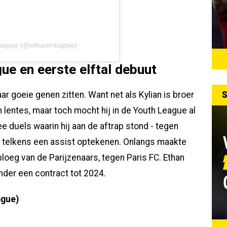
 Mbappe (@ethanmbappe)
e en eerste elftal debuut
S
ar goeie genen zitten. Want net als Kylian is broer
 lentes, maar toch mocht hij in de Youth League al
ee duels waarin hij aan de aftrap stond - tegen
ok telkens een assist optekenen. Onlangs maakte
ploeg van de Parijzenaars, tegen Paris FC. Ethan
nder een contract tot 2024.
ague)