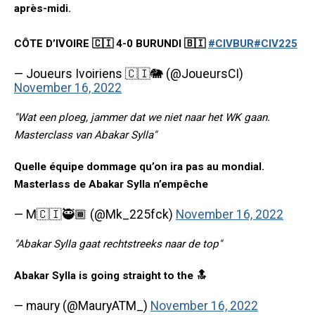
après-midi.
CÔTE D’IVOIRE 🇨🇮 4-0 BURUNDI 🇧🇮
#CIVBUR
#CIV225
— Joueurs Ivoiriens 🇨🇮🐘 (@JoueursCI)
November 16, 2022
"Wat een ploeg, jammer dat we niet naar het WK gaan.
Masterclass van Abakar Sylla"
Quelle équipe dommage qu’on ira pas au mondial.
Masterlass de Abakar Sylla n’empêche
— M🇨🇮🥷🏾 (@Mk_225fck)
November 16, 2022
"Abakar Sylla gaat rechtstreeks naar de top"
Abakar Sylla is going straight to the 🔝
— maury (@MauryATM_)
November 16, 2022