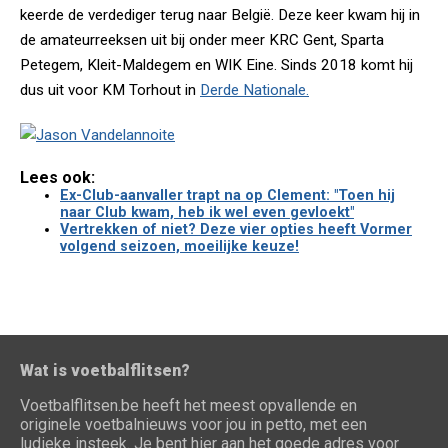
keerde de verdediger terug naar België. Deze keer kwam hij in
de amateurreeksen uit bij onder meer KRC Gent, Sparta
Petegem, Kleit-Maldegem en WIK Eine. Sinds 2018 komt hij
dus uit voor KM Torhout in
Derde Nationale.
Lees ook:
Ex-Club-aanvaller trapt na op Clement: "Toen hij
naar Club kwam, heb ik wel even gevloekt"
Vertrekken of niet? Deze vier opties heeft Vormer
volgend seizoen, moeilijke keuze!
Wat is voetbalflitsen?
Voetbalflitsen.be heeft het meest opvallende en
originele voetbalnieuws voor jou in petto, met een
ludieke insteek. Je bent hier aan het goede adres voor