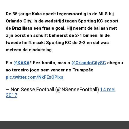
De 35-jarige Kaka speelt tegenwoordig in de MLS bij
Orlando City. In de wedstrijd tegen Sporting KC scoort
de Braziliaan een fraaie goal. Hij neemt de bal aan met
zijn borst en schuift beheerst de 2-1 binnen. In de
tweede helft maakt Sporting KC de 2-2 en dat was
meteen de einduitslag.
E o
@KAKA
? Fez bonito, mas o
@OrlandoCitySC
chegou
ao terceiro jogo sem vencer no Trumpzão
pic.twitter.com/NkFExOPlxs
— Non Sense Football (@NSenseFootball)
14 mei
2017