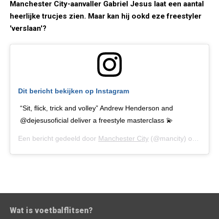
Manchester City-aanvaller Gabriel Jesus laat een aantal
heerlijke trucjes zien. Maar kan hij ookd eze freestyler
'verslaan'?
Dit bericht bekijken op Instagram
“Sit, flick, trick and volley” Andrew Henderson and
@dejesusoficial deliver a freestyle masterclass 💫
Een bericht gedeeld door
Manchester City
(@mancity) op
20 Nov
Wat is voetbalflitsen?