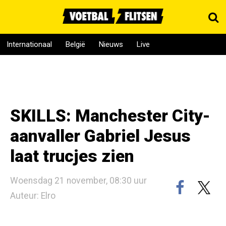
Internationaal
België
Nieuws
Live
SKILLS: Manchester City-
aanvaller Gabriel Jesus
laat trucjes zien
Woensdag 21 november, 08:30 uur
Auteur: Elro