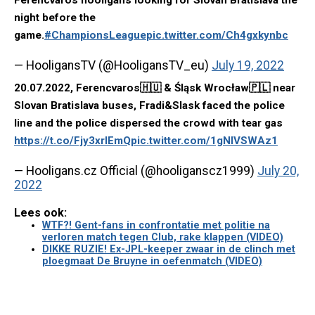
Ferencvaros hooligans looking for Slovan Bratislava the
night before the
game.
#ChampionsLeague
pic.twitter.com/Ch4gxkynbc
— HooligansTV (@HooligansTV_eu)
July 19, 2022
20.07.2022, Ferencvaros🇭🇺 & Śląsk Wrocław🇵🇱 near
Slovan Bratislava buses, Fradi&Slask faced the police
line and the police dispersed the crowd with tear gas
https://t.co/Fjy3xrlEmQ
pic.twitter.com/1gNlVSWAz1
— Hooligans.cz Official (@hooliganscz1999)
July 20,
2022
Lees ook:
WTF?! Gent-fans in confrontatie met politie na
verloren match tegen Club, rake klappen (VIDEO)
DIKKE RUZIE! Ex-JPL-keeper zwaar in de clinch met
ploegmaat De Bruyne in oefenmatch (VIDEO)