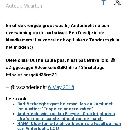
Auteur: Maarten
En of de vreugde groot was bij Anderlecht na een
overwinning op de aartsrivaal. Een feestje in de
kleedkamers! Let vooral ook op Lukasz Teodorczyk in
het midden :)
Olélé olala! Qui ne saute pas, n'est pas Bruxellois! 😆
#Ziggezagge #JeankeIsStillOnfire #3finalstogo
https://t.co/qd6d35rmZ1
— @rscanderlecht
6 May 2018
Lees ook:
Bart Verhaeghe gaat helemaal los en komt met
insinuaties: "Er spelen andere zaken"
Anderlecht wint op Jan Breydel: Club krijgt geen
strafschop in laatste minuut van de match
HAHA! Club-fan wil zich verkleden als twaalfde man
van Anderlecht, LOL!