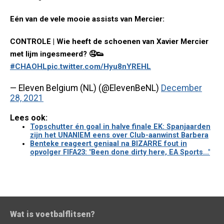
Eén van de vele mooie assists van Mercier:
CONTROLE | Wie heeft de schoenen van Xavier Mercier
met lijm ingesmeerd? 🤤👟
#CHAOHL
pic.twitter.com/Hyu8nYREHL
— Eleven Belgium (NL) (@ElevenBeNL)
December
28, 2021
Lees ook:
Topschutter én goal in halve finale EK: Spanjaarden
zijn het UNANIEM eens over Club-aanwinst Barbera
Benteke reageert geniaal na BIZARRE fout in
opvolger FIFA23: "Been done dirty here, EA Sports..."
Wat is voetbalflitsen?