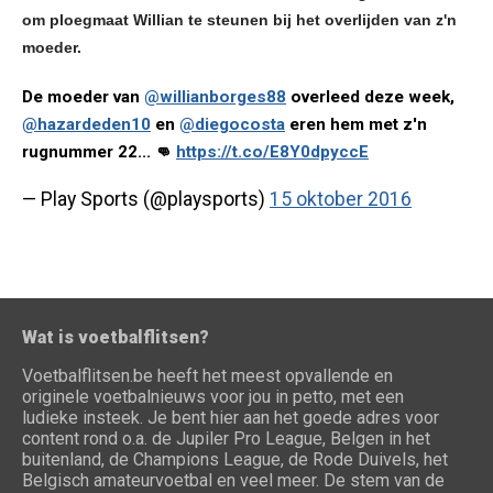
om ploegmaat Willian te steunen bij het overlijden van z'n
moeder.
De moeder van
@willianborges88
overleed deze week,
@hazardeden10
en
@diegocosta
eren hem met z'n
rugnummer 22... 👊
https://t.co/E8Y0dpyccE
— Play Sports (@playsports)
15 oktober 2016
Wat is voetbalflitsen?
Voetbalflitsen.be heeft het meest opvallende en
originele voetbalnieuws voor jou in petto, met een
ludieke insteek. Je bent hier aan het goede adres voor
content rond o.a. de Jupiler Pro League, Belgen in het
buitenland, de Champions League, de Rode Duivels, het
Belgisch amateurvoetbal en veel meer. De stem van de