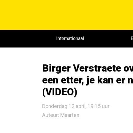
Internationaal
B
Birger Verstraete ov
een etter, je kan e
(VIDEO)
Donderdag 12 april, 19:15 uur
Auteur: Maarten