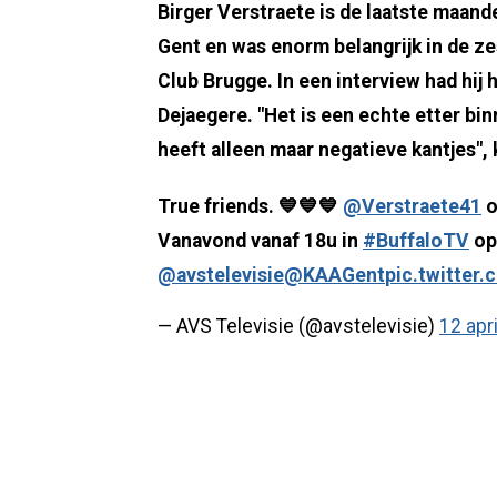
Birger Verstraete is de laatste maand
Gent en was enorm belangrijk in de ze
Club Brugge. In een interview had hij
Dejaegere. "Het is een echte etter bin
heeft alleen maar negatieve kantjes", 
True friends. 💙💙💙
@Verstraete41
o
Vanavond vanaf 18u in
#BuffaloTV
op
@avstelevisie
@KAAGent
pic.twitte
— AVS Televisie (@avstelevisie)
12 apr