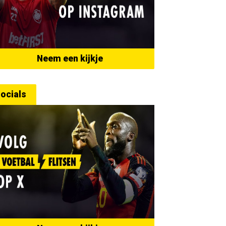
Neem een kijkje
ocials