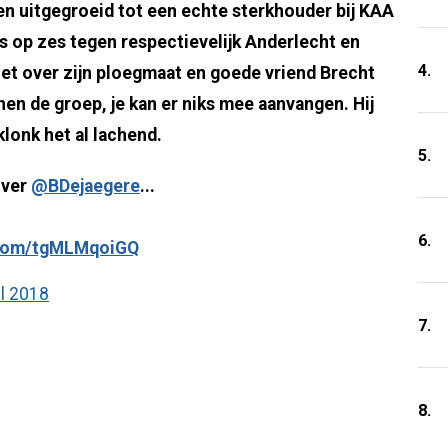
en uitgegroeid tot een echte sterkhouder bij KAA
s op zes tegen respectievelijk Anderlecht en
4.
 het over zijn ploegmaat en goede vriend Brecht
nen de groep, je kan er niks mee aanvangen. Hij
klonk het al lachend.
5.
ver
@BDejaegere
...
6.
r.com/tgMLMqoiGQ
il 2018
7.
8.