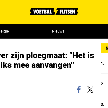
elgië
Nieuws
N
er zijn ploegmaat: "Het is
r niks mee aanvangen"
1.
2.
3.