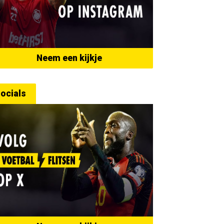
Neem een kijkje
ocials