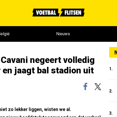
elgië
Nieuws
N
 Cavani negeert volledig
en jaagt bal stadion uit
1.
2.
et zo lekker liggen, wisten we al.
3.