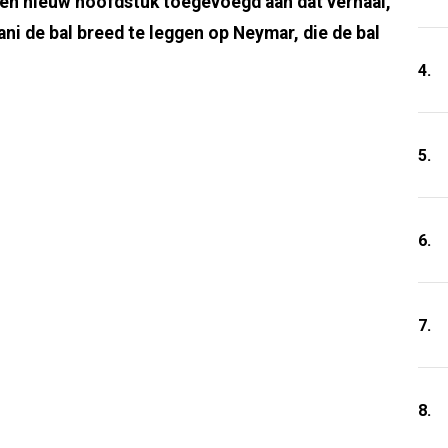
en nieuw hoofdstuk toegevoegd aan dat verhaal,
ani de bal breed te leggen op Neymar, die de bal
4.
5.
6.
7.
8.