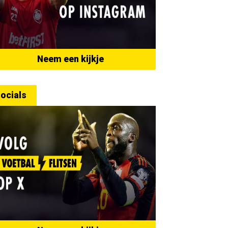
Neem een kijkje
ocials