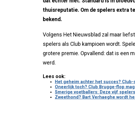
dat echter niet: Standard is in bloed
thuisreputatie. Om de spelers extra 
bekend.
Volgens Het Nieuwsblad zal maar liefst
spelers als Club kampioen wordt. Spel
grotere premie. Opvallend: dat is een 
werd.
Lees ook:
Het geheim achter het succes? Club-sp
Oneerlijk toch? Club Brugge-flop mag
Smerige voetballers: Deze vijf spele
Zweethond? Bart Verhaeghe wordt hel