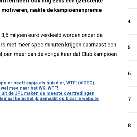
vorm en heeft ook nog eens een ijzersterke
te motiveren, raakte de kampioenenpremie
4.
 3,5 miljoen euro verdeeld worden onder de
ers met meer speelminuten krijgen daarnaast een
5.
miljoen meer dan de vorige keer dat Club kampioen
6.
eler heeft aapje als huisdier, WTF! (VIDEO)
 wel mee naar het WK, WTF!
rs uit de JPL maken de meeste overtredingen
emaal belachelijk gemaakt op bizarre website
7.
8.