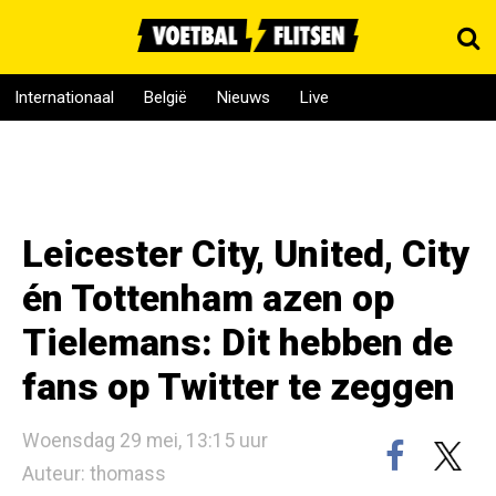
Internationaal
België
Nieuws
Live
Leicester City, United, City
én Tottenham azen op
Tielemans: Dit hebben de
fans op Twitter te zeggen
Woensdag 29 mei, 13:15 uur
Auteur: thomass