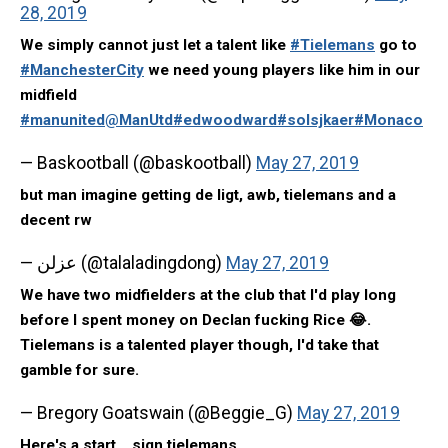
28, 2019
We simply cannot just let a talent like
#Tielemans
go to
#ManchesterCity
we need young players like him in our
midfield
#manunited
@ManUtd
#edwoodward
#solsjkaer
#Monaco
— Baskootball (@baskootball)
May 27, 2019
but man imagine getting de ligt, awb, tielemans and a
decent rw
— عزلن (@talaladingdong)
May 27, 2019
We have two midfielders at the club that I'd play long
before I spent money on Declan fucking Rice 😂.
Tielemans is a talented player though, I'd take that
gamble for sure.
— Bregory Goatswain (@Beggie_G)
May 27, 2019
Here's a start....sign tielemans