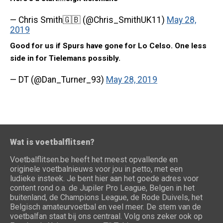
— Chris Smith🇬🇧 (@Chris_SmithUK11)
May 28,
2019
Good for us if Spurs have gone for Lo Celso. One less
side in for Tielemans possibly.
— DT (@Dan_Turner_93)
May 28, 2019
Wat is voetbalflitsen?
Voetbalflitsen.be heeft het meest opvallende en
originele voetbalnieuws voor jou in petto, met een
ludieke insteek. Je bent hier aan het goede adres voor
content rond o.a. de Jupiler Pro League, Belgen in het
buitenland, de Champions League, de Rode Duivels, het
Belgisch amateurvoetbal en veel meer. De stem van de
voetbalfan staat bij ons centraal. Volg ons zeker ook op