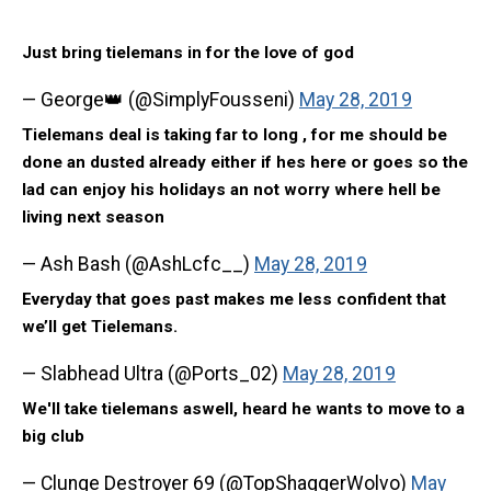
Just bring tielemans in for the love of god
— George👑 (@SimplyFousseni)
May 28, 2019
Tielemans deal is taking far to long , for me should be
done an dusted already either if hes here or goes so the
lad can enjoy his holidays an not worry where hell be
living next season
— Ash Bash (@AshLcfc__)
May 28, 2019
Everyday that goes past makes me less confident that
we’ll get Tielemans.
— Slabhead Ultra (@Ports_02)
May 28, 2019
We'll take tielemans aswell, heard he wants to move to a
big club
— Clunge Destroyer 69 (@TopShaggerWolvo)
May