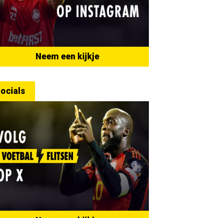
Neem een kijkje
ocials