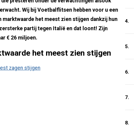
s die presteren onder de verwachtingen alsook
verwacht. Wij bij Voetbalflitsen hebben voor u een
n marktwaarde het meest zien stijgen dankzij hun
4.
ersterke partij tegen Italië en dat loont! Zijn
aar € 26 miljoen.
5.
ktwaarde het meest zien stijgen
6.
7.
8.