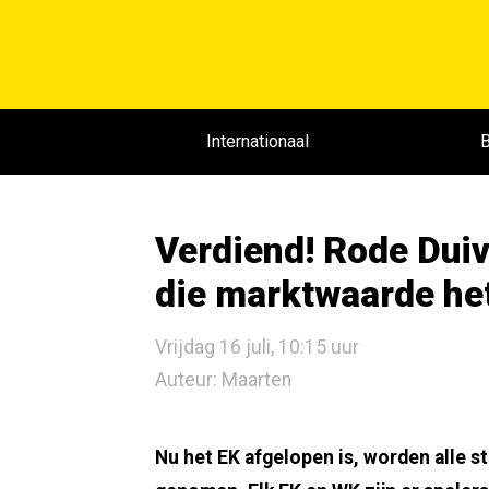
Internationaal
B
Verdiend! Rode Duive
die marktwaarde het
Vrijdag 16 juli, 10:15 uur
Auteur: Maarten
Nu het EK afgelopen is, worden alle st