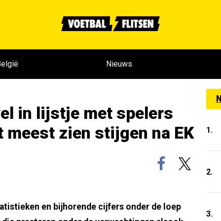
elgië
Nieuws
N
l in lijstje met spelers
 meest zien stijgen na EK
1.
2.
atistieken en bijhorende cijfers onder de loep
3.