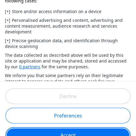
Anderlecht en Charleroi, die in de Europese
competities uitkomen op donderdag, hun volgende
competitiewedstrijd mogelijk pas op maandag kunnen spelen.
Een opmerkelijke wending, aangezien maandagvoetbal in
België de voorbije jaren grotendeels werd geweerd onder druk
van de fans...
Wat is voetbalflitsen?
Voetbalflitsen.be heeft het meest opvallende en
originele voetbalnieuws voor jou in petto, met een
ludieke insteek. Je bent hier aan het goede adres voor
content rond o.a. de Jupiler Pro League, Belgen in het
buitenland, de Champions League, de Rode Duivels, het
Belgisch amateurvoetbal en veel meer. De stem van de
voetbalfan staat bij ons centraal. Volg ons zeker ook op
Facebook, X, Instagram en TikTok!