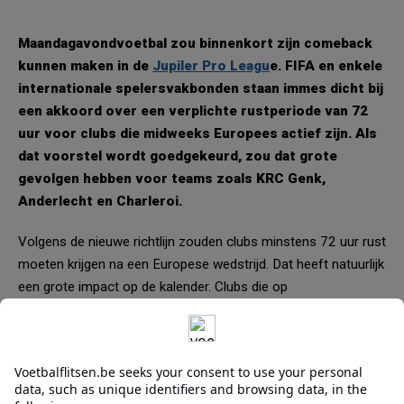
Maandagavondvoetbal zou binnenkort zijn comeback
kunnen maken in de
Jupiler Pro Leagu
e. FIFA en enkele
internationale spelersvakbonden staan immes dicht bij
een akkoord over een verplichte rustperiode van 72
uur voor clubs die midweeks Europees actief zijn. Als
dat voorstel wordt goedgekeurd, zou dat grote
gevolgen hebben voor teams zoals KRC Genk,
Anderlecht en Charleroi.
Volgens de nieuwe richtlijn zouden clubs minstens 72 uur rust
moeten krijgen na een Europese wedstrijd. Dat heeft natuurlijk
een grote impact op de kalender. Clubs die op
donderdagavond spelen in de Europa League of Conference
League, zouden daardoor pas op maandagavond opnieuw
aan de bak mogen komen.
Voor het huidige seizoen betekent dit concreet dat KRC Genk,