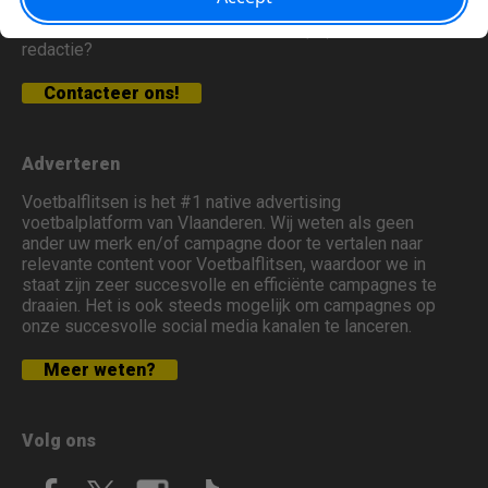
Heb je een fout gespot of opmerking(en) voor onze
redactie?
Contacteer ons!
Adverteren
Voetbalflitsen is het #1 native advertising
voetbalplatform van Vlaanderen. Wij weten als geen
ander uw merk en/of campagne door te vertalen naar
relevante content voor Voetbalflitsen, waardoor we in
staat zijn zeer succesvolle en efficiënte campagnes te
draaien. Het is ook steeds mogelijk om campagnes op
onze succesvolle social media kanalen te lanceren.
Meer weten?
Volg ons