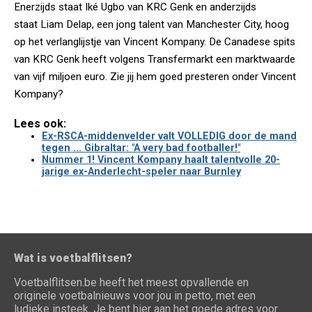
Enerzijds staat Iké Ugbo van KRC Genk en anderzijds
staat Liam Delap, een jong talent van Manchester City, hoog
op het verlanglijstje van Vincent Kompany. De Canadese spits
van KRC Genk heeft volgens Transfermarkt een marktwaarde
van vijf miljoen euro. Zie jij hem goed presteren onder Vincent
Kompany?
Lees ook:
Ex-RSCA-middenvelder valt VOLLEDIG door de mand
tegen ... Gibraltar: "A very bad footballer!"
Nummer 1! Vincent Kompany haalt talentvolle 20-
jarige ex-Anderlecht-speler naar Burnley
Wat is voetbalflitsen?
Voetbalflitsen.be heeft het meest opvallende en
originele voetbalnieuws voor jou in petto, met een
ludieke insteek. Je bent hier aan het goede adres voor