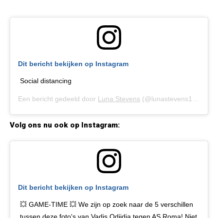
Dit bericht bekijken op Instagram
Social distancing
Een bericht gedeeld door
Luna Stevens
(@lunastevens1) op
20 
Volg ons nu ook op Instagram:
Dit bericht bekijken op Instagram
💥 GAME-TIME 💥 We zijn op zoek naar de 5 verschillen
tussen deze foto's van Vadis Odjidja tegen AS Roma! Niet