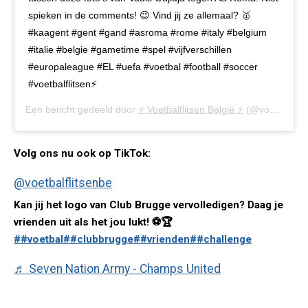
spieken in de comments! 😉 Vind jij ze allemaal? 🥇
#kaagent #gent #gand #asroma #rome #italy #belgium
#italie #belgie #gametime #spel #vijfverschillen
#europaleague #EL #uefa #voetbal #football #soccer
#voetbalflitsen⚡️
Een bericht gedeeld door
⚡️ Voetbalflitsen België ⚡️
(@voetbalflitsen.be) op
Volg ons nu ook op TikTok:
@voetbalflitsenbe
Kan jij het logo van Club Brugge vervolledigen? Daag je
vrienden uit als het jou lukt! ⚽️🏆
##voetbal
##clubbrugge
##vrienden
##challenge
♬ Seven Nation Army - Champs United