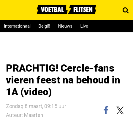
Internationaal
België
Nieuws
Live
PRACHTIG! Cercle-fans
vieren feest na behoud in
1A (video)
Zondag 8 maart, 09:15 uur
Auteur: Maarten