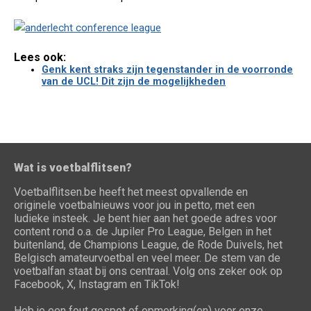
Lees ook:
Genk kent straks zijn tegenstander in de voorronde
van de UCL! Dit zijn de mogelijkheden
Wat is voetbalflitsen?
Voetbalflitsen.be heeft het meest opvallende en
originele voetbalnieuws voor jou in petto, met een
ludieke insteek. Je bent hier aan het goede adres voor
content rond o.a. de Jupiler Pro League, Belgen in het
buitenland, de Champions League, de Rode Duivels, het
Belgisch amateurvoetbal en veel meer. De stem van de
voetbalfan staat bij ons centraal. Volg ons zeker ook op
Facebook, X, Instagram en TikTok!
Heb je een fout gespot of opmerking(en) voor onze