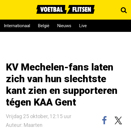
Internationaal
België
Nieuws
Live
KV Mechelen-fans laten
zich van hun slechtste
kant zien en supporteren
tégen KAA Gent
Vrijdag 25 oktober, 12:15 uur
Auteur: Maarten