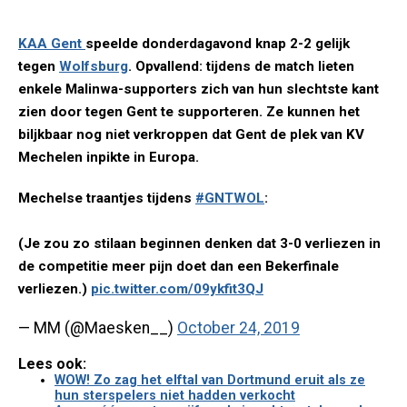
KAA Gent
speelde donderdagavond knap 2-2 gelijk
tegen
Wolfsburg
. Opvallend: tijdens de match lieten
enkele Malinwa-supporters zich van hun slechtste kant
zien door tegen Gent te supporteren. Ze kunnen het
biljkbaar nog niet verkroppen dat Gent de plek van KV
Mechelen inpikte in Europa.
Mechelse traantjes tijdens
#GNTWOL
:
(Je zou zo stilaan beginnen denken dat 3-0 verliezen in
de competitie meer pijn doet dan een Bekerfinale
verliezen.)
pic.twitter.com/09ykfit3QJ
— MM (@Maesken__)
October 24, 2019
Lees ook:
WOW! Zo zag het elftal van Dortmund eruit als ze
hun sterspelers niet hadden verkocht