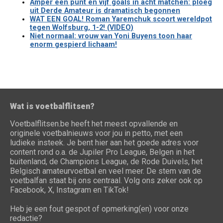
Amper één punt en vijf goals in acht matchen: ploeg
uit Derde Amateur is dramatisch begonnen
WAT EEN GOAL! Roman Yaremchuk scoort wereldpot
tegen Wolfsburg, 1-2! (VIDEO)
Niet normaal: vrouw van Yoni Buyens toon haar
enorm gespierd lichaam!
Wat is voetbalflitsen?
Voetbalflitsen.be heeft het meest opvallende en
originele voetbalnieuws voor jou in petto, met een
ludieke insteek. Je bent hier aan het goede adres voor
content rond o.a. de Jupiler Pro League, Belgen in het
buitenland, de Champions League, de Rode Duivels, het
Belgisch amateurvoetbal en veel meer. De stem van de
voetbalfan staat bij ons centraal. Volg ons zeker ook op
Facebook, X, Instagram en TikTok!
Heb je een fout gespot of opmerking(en) voor onze
redactie?