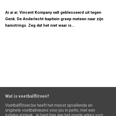
Ai ai ai. Vincent Kompany valt geblesseerd uit tegen
Genk. De Anderlecht-kapitein greep meteen naar zijn
hamstrings. Zeg dat het niet waar is...
Wat is voetbalflitsen?
Voetbalflitsen.be heeft het meest opvallende en
originele voetbalnieuws voor jou in petto, met een
ludieke insteek. Je bent hier aan het goede adres voor