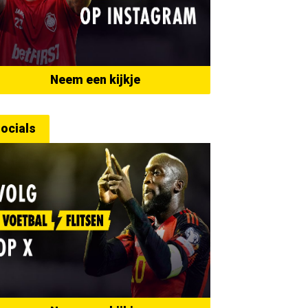
Neem een kijkje
ocials