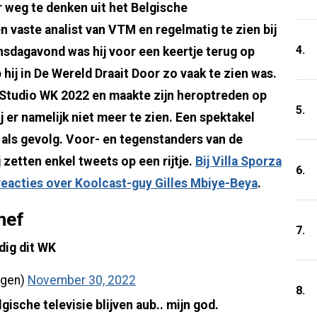
 weg te denken uit het Belgische
 vaste analist van VTM en regelmatig te zien bij
4.
dagavond was hij voor een keertje terug op
ij in De Wereld Draait Door zo vaak te zien was.
 Studio WK 2022 en maakte zijn heroptreden op
5.
j er namelijk niet meer te zien. Een spektakel
als gevolg. Voor- en tegenstanders van de
j zetten enkel tweets op een rijtje.
Bij Villa Sporza
6.
 reacties over Koolcast-guy Gilles Mbiye-Beya
.
hef
7.
dig dit WK
ngen)
November 30, 2022
8.
ische televisie blijven aub.. mijn god.