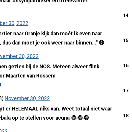
 maar onsympathieker en irrelevanter.
14.
er 30, 2022
rtier naar Oranje kijk dan moét ik even naar
15.
n, dus dan moet je ook weer naar binnen..." 😄
vember 30, 2022
16.
en gezien bij de NOS. Meteen alweer flink
voor Maarten van Rossem.
J
17.
8)
November 30, 2022
apt er HELEMAAL niks van. Weet totaal niet waar
18.
ybala op te stellen voor acuna 😂😂😂
022