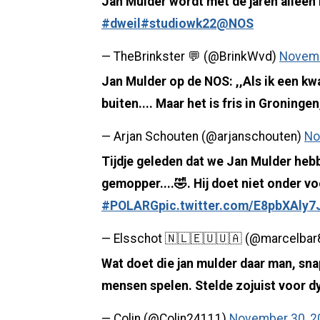
Jan Mulder wordt met de jaren alleen
#dweil
#studiowk22
@NOS
— TheBrinkster 💬 (@BrinkWvd)
Novemb
Jan Mulder op de NOS: ,,Als ik een kwa
buiten.... Maar het is fris in Groninge
— Arjan Schouten (@arjanschouten)
No
Tijdje geleden dat we Jan Mulder hebb
gemopper....🤣. Hij doet niet onder 
#POLARG
pic.twitter.com/E8pbXAly7
— Elsschot 🇳🇱🇪🇺🇺🇦 (@marcelbar
Wat doet die jan mulder daar man, sn
mensen spelen. Stelde zojuist voor d
— Colin (@Colin24111)
November 30, 2