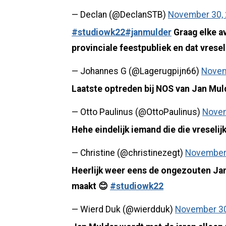
— Declan (@DeclanSTB)
November 30,
#studiowk22
#janmulder
Graag elke av
provinciale feestpubliek en dat vrese
— Johannes G (@Lagerugpijn66)
Novem
Laatste optreden bij NOS van Jan Mu
— Otto Paulinus (@OttoPaulinus)
Novem
Hehe eindelijk iemand die die vreseli
— Christine (@christinezegt)
November 
Heerlijk weer eens de ongezouten Jan 
maakt 😊
#studiowk22
— Wierd Duk (@wierdduk)
November 30