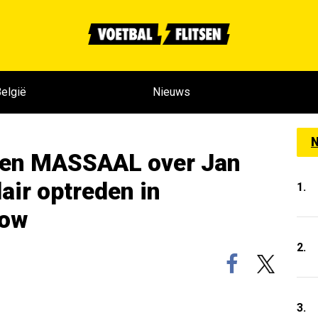
elgië
Nieuws
N
ten MASSAAL over Jan
air optreden in
1.
how
2.
3.